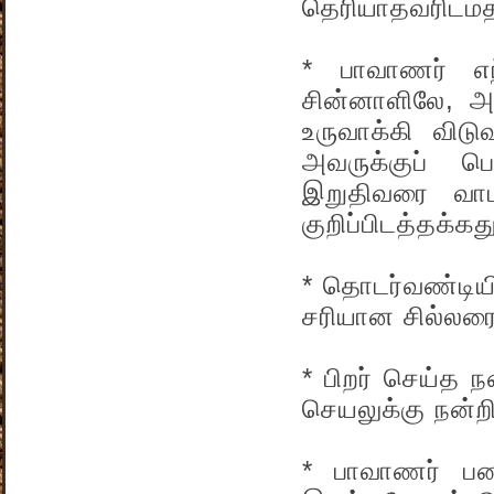
தெரியாதவரிடம்தா
* பாவாணர் எந்
சின்னாளிலே, அ
உருவாக்கி விட
அவருக்குப் ப
இறுதிவரை வாடக
குறிப்பிடத்தக்கத
* தொடர்வண்டியி
சரியான சில்லர
* பிறர் செய்த 
செயலுக்கு நன்றி
* பாவாணர் பணி