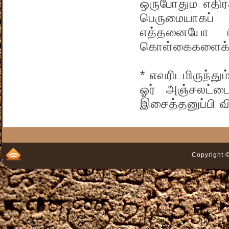
ஒருபோதும் எதி
பெருமையாகப் ப
எத்தனையோ பி
கொள்கைகளைக் 
* எவரிடமிருந்த
ஓர் அஞ்சலட்டை
இசைத்தனுப்பி வி
Copyright ©