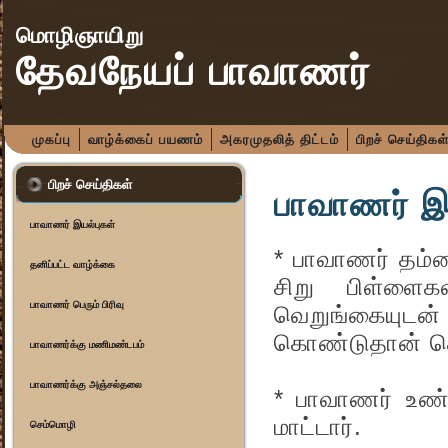
மொழிஞாயிறு
தேவநேயப் பாவாணர்
முகப்பு
வாழ்க்கைப் பயணம்
அகரமுதலித் திட்டம்
பிறச் செய்திகள
பிறச் செய்திகள்
பாவாணர் இ
பாவாணர் இயல்புகள்
* பாவாணர் தம்மை
தனிப்பட்ட வாழ்க்கை
சிறு பிள்ளைகள
பாவாணர் பெரும் பிரிவு
வெறுங்கையுடன் 
கொண்டுதான் செ
பாவாணர்க்கு மணிமண்டபம்
பாவாணர்க்கு அஞ்சல்தலை
* பாவாணர் உண்ம
மாட்டார்.
செம்மொழி