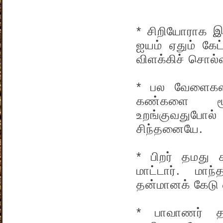
* சிறியோராக இர
ஐயம் ஏதும் கேட
விளக்கிச் சொல்வ
* பல வேளைகளிற
கண்களை மூடி
உறங்குவதுபோல்
சிந்தனையே.
* பிறர் தமது 
மாட்டார். மா
தன்மானக் கேடு 
* பாவாணர் த