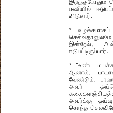
இருந்தபோதும் 
பணியில் ஈடுபட்
விடுவார்.
* வழக்கமாகப்
செல்வதானுலமே ப
இன்றேல், அவ
ஈடுபட்டிருப்பார்.
* "உண்ட மயக்க
ஆனால், பாவா
வேண்டும். பாவா
அவர் ஓய்வெ
கலைகளஞ்சியத்தைய
அவர்க்கு ஓய்
சொந்த செலவிலேய