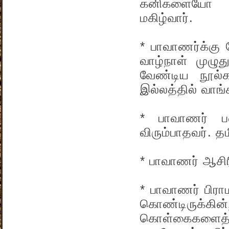
கனிகளையோ அக
மகிழ்வார்.
* பாவாணர்க்கு
வாழ்நாள் முழுத
வேண்டிய நூல
இல்லத்தில் வாங்
* பாவாணர் ப
விரும்பாதவர். 
* பாவாணர் ஆசிர
* பாவாணர் பிர
கொண்டிருக்க
கொள்கைகளைத்த