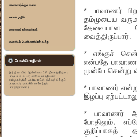
பாவாணர்க்குச் சிலை
* பாவாணர் பிற
தம்முடைய வருமா
காலக் குறிப்பு
தேவையான பொ
பாவாணர் பற்றாளர்கள்
வைத்திருப்பார்.
மலேசியப் பெண்மணியின் கூற்று
* எங்குச் சென்
என்பதே பாவாணர்
பொன்மொழிகள்
முன்பே சென்று 
இந்தியாவில் ஆங்கிலராட்சி நீக்கத்திற்குப்
பாடியவர் சுப்பிரமணிய பாரதியார்;
தமிழகத்தில் ஆரியராட்சி நீக்கத்திற்குப்
பாடியவர் புரட்சிப் பாவேந்தர்
* பாவாணர் என்
பாரதிதாசனார்.
இழப்பு ஏற்பட்டா
* பாவாணர் ஆங
போதிலும், எப்
குறிப்பாகத் 