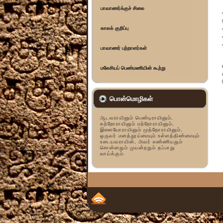
பாவாணர்க்குச் சிலை
காலக் குறிப்பு
பாவாணர் பற்றாளர்கள்
மலேசியப் பெண்மணியின் கூற்று
பொன்மொழிகள்
ஆடவராயினும் பெண்டிராயினும்,
கற்றோராயினும் மற்றோராயினும்,
இளையோராயினும் மூத்தோராயினும்,
ஒருவர் மனத்தூய்மையும் உள்ளத்திண்மையும்
உடையவராயின், அவர் எண்ணியதும்
சொன்னதும் முயன்றதும் தப்பாது
வாய்க்கும்.