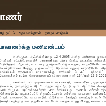
வாணர்
த் திட்டம்
பிறச் செய்திகள்
தமிழ்ச் சொற்கள்
பாவாணர்க்கு மணிமண்டபம்
அ.தி.மு.க. ஆட்சியின்போது 12-4-2005 அன்று அன்றைய முதலமைச்ச
அவர்கள் சட்டப்பேரவையில் பாவாணர்க்கு அவர் பிறந்த ஊராகிய சங்கரன்
அறிவித்தார். ஆனால், பாவாணர் இயற்கையெய்திய மதுரை மாநகரிலேயே ம
வேண்டுகோளை யேற்று, முதலமைச்சர் அவர்கள் மதுரை மாநகரிலேயே சிறப
மதிப்பீட்டில் தேவநேயப் பாவாணர்க்கு மணிமண்டபம் கட்ட உத்தரவி
தொகைக்கும் உடனே இசைவாணையும் (அரசாணை எண் 154/நாள் 16-6-2005) பிறப
மணிமண்டபம் முழுமையாகக் கட்டப்பட்டு, பாவாணரின் முழுவுருவச்
நிலையில், தமிழகத்தில் ஆட்சி மாற்றம் ஏற்பட்டு, தி.மு.க. ஆட்சியில் அம
பணி தி.மு.க. ஆட்சிக்காலத்தில் தொடங்கப்பட்டது. ஆனால், எங்கள் தந
இல்லாமலேயே வடிக்கப்பட்டு நிறுவப்பட்டதால் அச்சிலை பாவாணர் உண்மைத்
அதன் உருவமைப்பில் பாவாணரின் மிடுக்கான தோற்றம் மறைந்தும் உடல் மெல
நீண்டும் மற்றொரு கை குறுகியும் காட்சியளிப்பதைக் காணும்போது, எங்கள் உள்ள