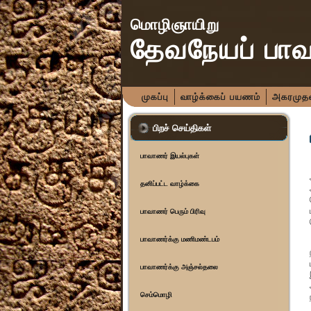
மொழிஞாயிறு
தேவநேயப் பா
முகப்பு
வாழ்க்கைப் பயணம்
அகரமுதலி
பிறச் செய்திகள்
பாவாணர் இயல்புகள்
தனிப்பட்ட வாழ்க்கை
பாவாணர் பெரும் பிரிவு
பாவாணர்க்கு மணிமண்டபம்
பாவாணர்க்கு அஞ்சல்தலை
செம்மொழி