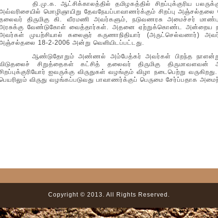
தி.மு.க. ஆட்சிக்காலத்தில் தமிழகத்தில் சிறப்புக்குரிய பலருக்கு
அவ்வரிசையில் மொழிஞாயிறு தேவநேயப்பாவாணர்க்கும் சிறப்பு அஞ்சல்தலை 
தலைவர் திருமிகு கி. வீரமணி அவர்களும், நடுவணரசு அமைச்சர் மாண்ப
அரசுக்கு வேண்டுகோள் வைத்தார்கள். அதனை ஏற்றுக்கொண்ட அன்றைய நட
அவர்கள் முயற்சியால் கலைஞர் கருணாநிதியார் (அருட்செல்வனார்) அவர்
அஞ்சல்தலை 18-2-2006 அன்று வெளியிடப்பட்டது.
ஆண்டுதோறும் அண்ணல் அம்பேத்கர் அவர்கள் பிறந்த நாளன்று
விடுதலைச் சிறுத்தைகள் கட்சித் தலைவர் திருமிகு திருமாவளவன் 
சிறப்புக்குரியோர் ஐவருக்கு விருதுகள் வழங்கும் விழா நடைபெற்று வருகி
பெயரிலும் விருது வழங்கப்படுவது பாவாணர்க்குப் பெருமை சேர்ப்பதாக அமைந
Copyright © 2013. All Rights Reserved.