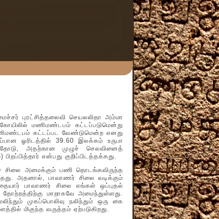
ர் புரட்சித்தலைவி செயலலிதா அம்மா
கோயிலில் மணிமண்டபம் கட்டப்படுமென்று
ணிமண்டபம் கட்டப்பட வேண்டுமென்ற எனது
்பான ஓரிடத்தில் 39.60 இலக்கம் உருபா
ட்டதோடு, அதற்கான முழுச் செலவினைத்
்பித்தார் என்பது குறிப்பிடத்தக்கது.
 சிலை அமைக்கும் பணி தொடங்கவிருந்த
ர்ந்தது. அதனால், பாவாணர் சிலை வடிக்கும்
்தையார் பாவாணர் சிலை எங்கள் ஒப்புதல்
 தோற்றத்திற்கு மாறாகவே அமைந்துள்ளது.
ிந்தும் முகப்பொலிவு நலிந்தும் ஒரு கை
த்தில் மிகுந்த வருத்தம் ஏற்படுகிறது.