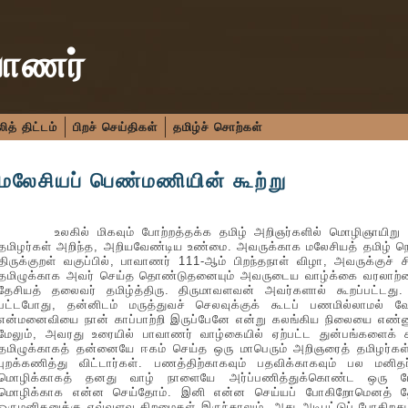
வாணர்
த் திட்டம்
பிறச் செய்திகள்
தமிழ்ச் சொற்கள்
மலேசியப் பெண்மணியின் கூற்று
உலகில் மிகவும் போற்றத்தக்க தமிழ் அறிஞர்களில் மொழிஞாயிறு ஞ
தமிழர்கள் அறிந்த, அறியவேண்டிய உண்மை. அவருக்காக மலேசியத் தமிழ் நெற
திருக்குறள் வகுப்பில், பாவாணர் 111-ஆம் பிறந்தநாள் விழா, அவருக்குச் சி
தமிழுக்காக அவர் செய்த தொண்டுதனையும் அவருடைய வாழ்க்கை வரலாற்றைப் 
தேசியத் தலைவர் தமிழ்த்திரு. திருமாவளவன் அவர்களால் கூறப்பட்டது
பட்டபோது, தன்னிடம் மருத்துவச் செலவுக்குக் கூடப் பணமில்லாமல் வே
என்மனைவியை நான் காப்பாற்றி இருப்பேனே என்று கலங்கிய நிலையை எண்ண
மேலும், அவரது உரையில் பாவாணர் வாழ்கையில் ஏற்பட்ட துன்பங்களைக் 
தமிழுக்காகத் தன்னையே ஈகம் செய்த ஒரு மாபெரும் அறிஞரைத் தமிழர்கள
புறக்கணித்து விட்டார்கள். பணத்திற்காகவும் பதவிக்காகவும் பல ம
மொழிக்காகத் தனது வாழ் நாளையே அர்ப்பணித்துக்கொண்ட ஒரு பேர
மொழிக்காக என்ன செய்தோம். இனி என்ன செய்யப் போகிறோமெனத் தோன்
ஒருமனிதனுக்கு எவ்வளவு திறமைகள் இருந்தாலும், அது அடிபட்டுப் போகிறது