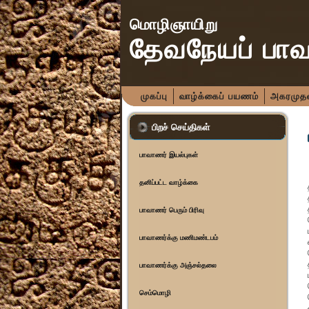
மொழிஞாயிறு
தேவநேயப் பா
முகப்பு
வாழ்க்கைப் பயணம்
அகரமுதலி
பிறச் செய்திகள்
பாவாணர் இயல்புகள்
தனிப்பட்ட வாழ்க்கை
பாவாணர் பெரும் பிரிவு
பாவாணர்க்கு மணிமண்டபம்
பாவாணர்க்கு அஞ்சல்தலை
செம்மொழி