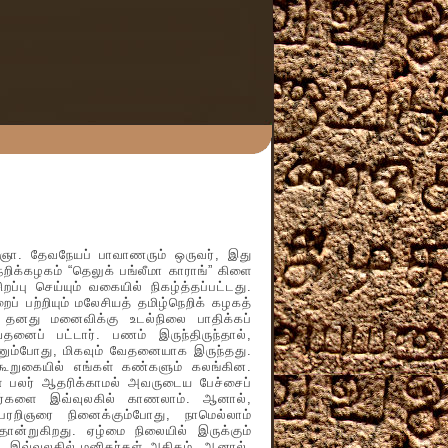
ா. தேவநேயப் பாவாணரும் ஒருவர், இது
ிக்கழகம் “தெலுக் பங்லீமா காராங்” கிளை
றப்பு செய்யும் வகையில் நிகழ்த்தப்பட்டது.
பற்றியும் மலேசியத் தமிழ்நெறிக் கழகத்
. தனது மனைவிக்கு உடல்நிலை பாதிக்கப்
தனைப் பட்டார். பணம் இருந்திருந்தால்,
ும்போது, மிகவும் வேதனையாக இருந்தது.
கூறுகையில் எங்கள் கண்களும் கலங்கின.
் பலர் ஆதரிக்காமல் அவருடைய பேச்சைப்
னிதர்களை இவ்வுலகில் காணலாம். ஆனால்,
றிஞரை நினைக்கும்போது, நாமெல்லாம்
றுகிறது. ஏழ்மை நிலையில் இருக்கும்
. இவ்வுலகில் மனிதர்கள் அதிகம், ஆனால்,