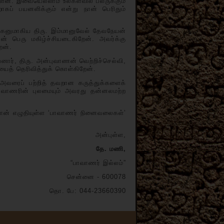
்ளன. இவையெல்லாம் உலகளவில் பலருக்கும்
றாகப் பயனளிக்கும் என்று நான் பெரிதும்
மாகிய திரு. இம்மானுவேல் தேவநேயன்
் பெரு மகிழ்ச்சியடைகிறேன். அவர்க்கு
ேன்.
ார், திரு. அன்புவாணன் வெற்றிச்செல்வி,
ியைத் தெரிவித்துக் கொள்கிறேன்.
ைப் பற்றித் தவறான கருத்துக்களைக்
ாவாணரின் புலமையும் அவரது தன்னலமற்ற
ன் எழுதியுள்ள ‘பாவாணர் நினைவலைகள்’
அன்புள்ள,
தே. மணி,
“பாவாணர் இல்லம்”
சென்னை - 600078
தொ. பே: 044-23660390