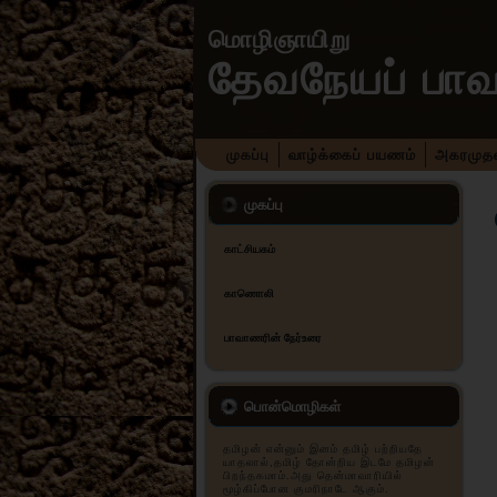
மொழிஞாயிறு
தேவநேயப் பா
முகப்பு
வாழ்க்கைப் பயணம்
அகரமுதலி
முகப்பு
காட்சியகம்
காணொலி
பாவாணரின் நேர்உரை
பொன்மொழிகள்
தமிழன் என்னும் இனம் தமிழ் பற்றியதே
யாதலால்,தமிழ் தோன்றிய இடமே தமிழன்
பிறந்தகமாம்.அது தென்மாவாரியில்
மூழ்கிப்போன குமரிநாடே ஆகும்.