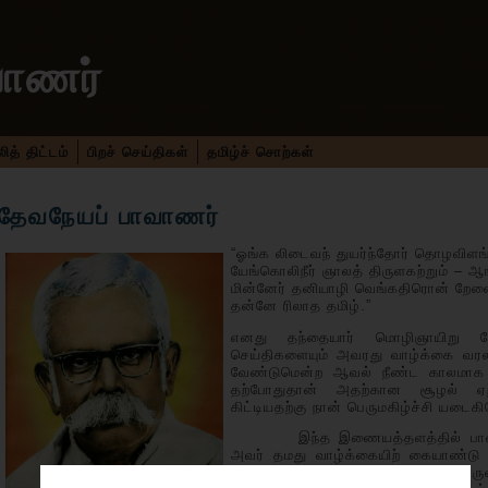
வாணர்
த் திட்டம்
பிறச் செய்திகள்
தமிழ்ச் சொற்கள்
தேவநேயப் பாவாணர்
“ஓங்க லிடைவந் துயர்ந்தோர் தொழவிளங
யேங்கொலிநீர் ஞாலத் திருளகற்றும் – ஆங
மின்னேர் தனியாழி வெங்கதிரொன் றே
தன்னே ரிலாத தமிழ்.”
எனது தந்தையார் மொழிஞாயிறு த
செய்திகளையும் அவரது வாழ்க்கை வர
வேண்டுமென்ற ஆவல் நீண்ட காலமாக எ
தற்போதுதான் அதற்கான சூழல் ஏற்ப
கிட்டியதற்கு நான் பெருமகிழ்ச்சி யடைக
இந்த இணையத்தளத்தில் பாவாணரின்
அவர் தமது வாழ்க்கையிற் கையாண்டு 
தோற்றப் படங்கள், சிறப்பாக அவர