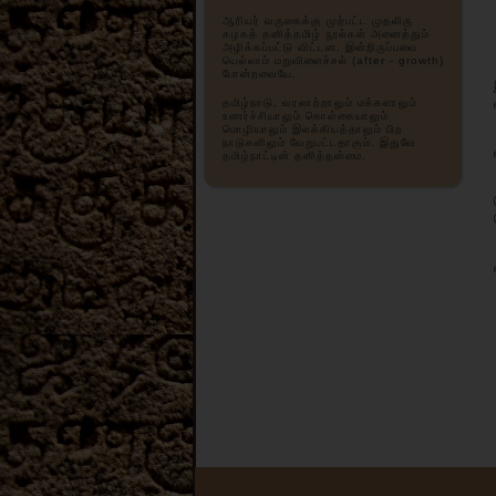
ஆரியர் வருகைக்கு முற்பட்ட முதலிரு
கழகத் தனித்தமிழ் நூல்கள் அனைத்தும்
அழிக்கப்பட்டு விட்டன. இன்றிருப்பவை
யெல்லாம் மறுவிளைச்சல் (after - growth)
போன்றவையே.
தமிழ்நாடு, வரலாற்றாலும் மக்களாலும்
உணர்ச்சியாலும் கொள்கையாலும்
மொழியாலும் இலக்கியத்தாலும் பிற
நாடுகளிலும் வேறுபட்டதாகும். இதுவே
தமிழ்நாட்டின் தனித்தன்மை.