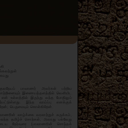
்கி
்கவற்றுள்
னையது
ேவநேயப் பாவாணர் அவர்கள் பற்றிய
லாற்றினையும் இணையத்தளத்தில் வெளியிட
ன் உள்ளத்தில் இருந்து வந்த போதிலும்
ட்டுள்ளது. இந்த வாய்ப்பு எனக்குக்
ிறேன்; பெருமையும் கொள்கிறேன்.
 வாழ்க்கை வரலாற்றுச் சுருக்கம்,
வந்த தமிழ்ச் சொற்கள், அவரது பல்வேறு
ுடைய நேர்வுரை (பாவாணரின் சொந்தக்