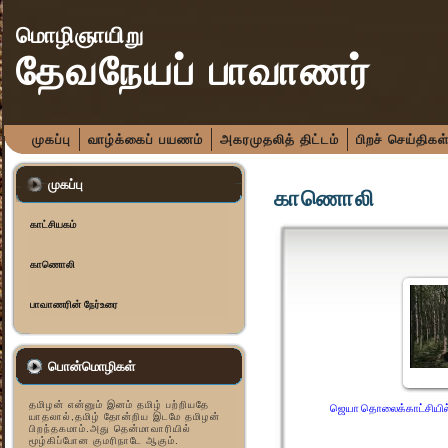
மொழிஞாயிறு
தேவநேயப் பாவாணர்
முகப்பு
வாழ்க்கைப் பயணம்
அகரமுதலித் திட்டம்
பிறச் செய்திகள
முகப்பு
காணொலி
காட்சியகம்
காணொலி
பாவாணரின் நேர்உரை
பொன்மொழிகள்
தமிழன் என்னும் இனம் தமிழ் பற்றியதே
ஜெயா தொலைக்காட்சியில் 
யாதலால்,தமிழ் தோன்றிய இடமே தமிழன்
பிறந்தகமாம்.அது தென்மாவாரியில்
மூழ்கிப்போன குமரிநாடே ஆகும்.