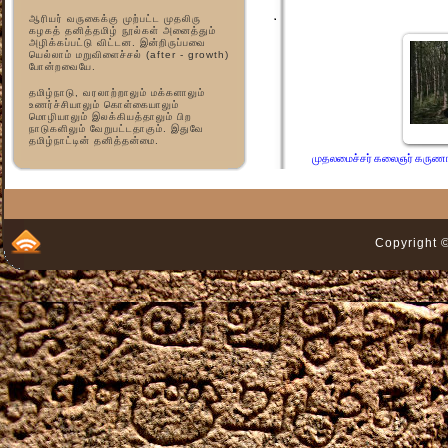
ஆரியர் வருகைக்கு முற்பட்ட முதலிரு
கழகத் தனித்தமிழ் நூல்கள் அனைத்தும்
அழிக்கப்பட்டு விட்டன. இன்றிருப்பவை
யெல்லாம் மறுவிளைச்சல் (after - growth)
போன்றவையே.
தமிழ்நாடு, வரலாற்றாலும் மக்களாலும்
உணர்ச்சியாலும் கொள்கையாலும்
மொழியாலும் இலக்கியத்தாலும் பிற
நாடுகளிலும் வேறுபட்டதாகும். இதுவே
தமிழ்நாட்டின் தனித்தன்மை.
முதலமைச்சர் கலைஞர் கருணா
Copyright ©