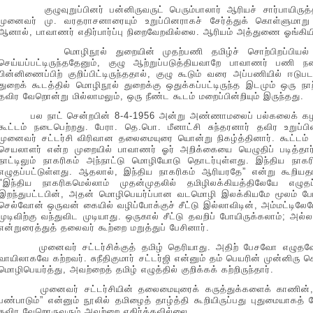
குழுவுறுப்பினர் பன்னிருவருட் பெரும்பாலார் ஆரியச் சார்பாயிருத
முனைவர் மு. வரதராசனாரையும் உறுப்பினராகச் சேர்த்துக் கொள்ளுமா
ஆனால், பாவாணர் எதிர்பார்ப்பு நிறைவேறவில்லை. ஆரியம் அத்துணை ஓங்கியி
மொழிநூல் துறையின் முதற்பணி தமிழ்ச் சொற்பிறப்பியல் அகர
செய்யப்பட்டிருந்ததேனும், குழு ஆற்றுப்படுத்தியவாறே பாவாணர் பணி
பின்னிணைப்பிற் குறிப்பிட்டிருந்ததால், குழு கூடும் வரை அப்பணியில் ஈட
துறைக் கூடத்தில் மொழிநூல் துறைக்கு ஒதுக்கப்பட்டிருந்த இடமும் ஒரு நா
தவிர வேறொன்று மில்லாமலும், ஒரு நீண்ட கூடம் மறைப்பின்றியும் இருந்தது.
பல நாட் சென்றபின் 8-4-1956 அன்று அண்ணாமலைப் பல்கலைக் கழக 
கூட்டம் நடைபெற்றது. பேரா. தெ.பொ. மீனாட்சி சுந்தரனார் தவிர உறுப
முனைவர் சட்டர்சி விரிவான தலைமையுரை யொன்று நிகழ்த்தினார். கூட்டம்
செயலாளர் என்ற முறையில் பாவாணர் ஓர் அறிக்கையை யெழுதிப் படித்த
நாட்டிலும் நாகரிகம் அந்நாட்டு மொழியோடு தொடர்புள்ளது. இந்திய நா
எழுதப்பட்டுள்ளது. ஆதலால், இந்திய நாகரிகம் ஆரியரதே” என்று கூறிய
"இந்திய நாகரிகமெல்லாம் முதன்முதலில் தமிழிலக்கியத்திலேயே எழுதப்ப
இறந்துபட்டபின், அதன் மொழிபெயர்ப்பான வடமொழி இலக்கியமே மூலம் போற்
செல்வோன் ஒருவன் கையில் வழிப்போக்குச் சீட்டு இல்லாவிடின், அம்மட்டிலே
முடிவிற்கு வந்துவிட முடியாது. ஒருகால் சீட்டு தவறிப் போயிருக்கலாம்; அல்ல
என்றுரைத்துத் தலைவர் கூற்றை மறுத்துப் பேசினார்.
முனைவர் சட்டர்சிக்குத் தமிழ் தெரியாது. அதிற் பேசவோ எழுதவோ 
வாயிலாகவே கற்றவர். சுநீதிகுமார் சட்டர்ஜி என்னும் தம் பெயரின் முன்னிரு
மொழிபெயர்த்து, அவற்றைத் தமிழ் எழுத்தில் குறிக்கக் கற்றிருந்தார்.
முனைவர் சட்டர்சியின் தலைமையுரைக் கருத்துக்களைக் காணின், நீல
பண்பாடும்” என்னும் நூலில் தமிழைத் தாழ்த்தி கூறியிருப்பது புதுமையாக
தவிர வேறொருவரும் அவற்றை எதிர்க்கவில்லை.