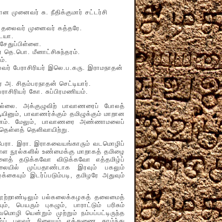
 முனைவர் சு. நீதிக்குமார் சட்டர்சி
ித் தலைவர் முனைவர் கத்தரே.
ையா.
சேதுப்பிள்ளை.
 தெ.பொ. மீனாட்சிசுந்தரம்.
ம்.
ர் பேராசிரியர் இலெ.ப.கரு. இராமநாதன்
அ. சிதம்பரநாதன் செட்டியார்.
ாசிரியர் கோ. சுப்பிரமணியம்.
லை. அக்குழுவிற் பாவாணரைப் போலத்
யினும், பாவாணர்க்கும் தமிழுக்கும் மாறான
ண்ணம். மேலும், பாவாணரை அண்ணாமலைப்
தெள்ளத் தெளிவாயிற்று.
ேரா. இரா. இராகவையங்காரும் வடமொழிப்
யுள்ள நூல்களில் உண்மைக்கு மாறாகத் தமிழை
களைத் தடுக்கவோ விடுக்கவோ எத்தமிழ்ப்
ிலையில் முப்பதாண்டாக இரவும் பகலும்
்கையும் இடர்ப்படும்படி, தமிழரே அதுவும்
ூற்றாண்டிலும் பல்கலைக்கழகத் தலைமைத்
ம், பெயரும் புகழும், பாராட்டும் பரிசும்
ழி யென்றும் முற்றும் நம்பப்பட்டிருந்த
ப் புலவர் நிலையும் எத்துணை தாழ்ந்து