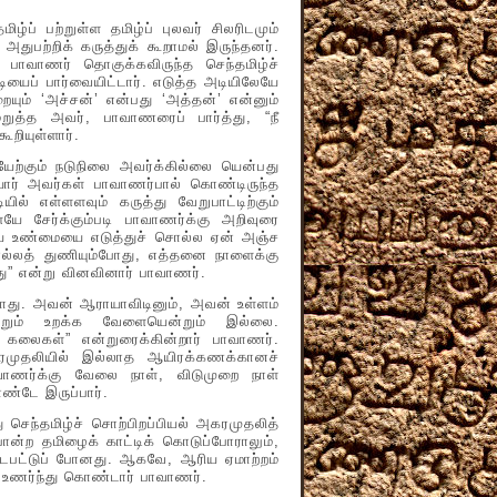
் பற்றுள்ள தமிழ்ப் புலவர் சிலரிடமும்
 அதுபற்றிக் கருத்துக் கூறாமல் இருந்தனர்.
பாவாணர் தொகுக்கவிருந்த செந்தமிழ்ச்
யைப் பார்வையிட்டார். எடுத்த அடியிலேயே
ையும் ‘அச்சன்’ என்பது ‘அத்தன்’ என்னும்
றுத்த அவர், பாவாணரைப் பார்த்து, “நீ
ூறியுள்ளார்.
்கும் நடுநிலை அவர்க்கில்லை யென்பது
ியார் அவர்கள் பாவாணர்பால் கொண்டிருந்த
ல் எள்ளளவும் கருத்து வேறுபாட்டிற்கும்
ளையே சேர்க்கும்படி பாவாணர்க்கு அறிவுரை
்றிய உண்மையை எடுத்துச் சொல்ல ஏன் அஞ்ச
ல்லத் துணியும்போது, எத்தனை நாளைக்கு
து” என்று வினவினார் பாவாணர்.
ு. அவன் ஆராயாவிடினும், அவன் உள்ளம்
றும் உறக்க வேளையென்றும் இல்லை.
் கலைகள்” என்றுரைக்கின்றார் பாவாணர்.
கரமுதலியில் இல்லாத ஆயிரக்கணக்கானச்
ாணர்க்கு வேலை நாள், விடுமுறை நாள்
ண்டே இருப்பார்.
்தமிழ்ச் சொற்பிறப்பியல் அகரமுதலித்
போன்ற தமிழைக் காட்டிக் கொடுப்போராலும்,
டைபட்டுப் போனது. ஆகவே, ஆரிய ஏமாற்றம்
உணர்ந்து கொண்டார் பாவாணர்.