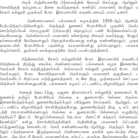
அவர் அஞ்சியவாறே பிற்காலத்தில் நேரவும் செய்தது. ஆயினும், ஒர
அளவிற்குத் தம்முடைய நிலை உயர்ந்ததைக் கண்டுப் பாவாணர் பெரிதும் ம
சேலம் கல்லூரி முதல்வர் பேரா. இராமசாமிக் கவுண்டரையும் பாராட்டினார்.
அண்ணாமலைப் பல்கலைக் கழகத்தில் 1956-ஆம் ஆண்டு சூன் 
யேற்படுத்தப்படுமென்றும், அதற்குத் துணைப் பேராசிரியர் முதலில் அமர்
சொற்பிறப்பியல் அகரமுதலி’ (அகராதி) தொகுப்புப் பணி மேற்கொள்ளப்படு 
வெளியானது. அவ்விளம்பரம் பாவாணர் உள்ளத்தை மிகவும் கவர்ந்தது. மேலு
தம்மையன்றி வேறெவராலும் தொகுக்கவியலாது என்று எண்ணிதாலும், முதலில்
நாளடைவில் பேராசிரியர் பதவிக்கு உயரலாமென்று நம்பியதாலும், பாவ
விரும்பினார். நூல்கள் வாங்குவதற்கே அவர் பயன்படுத்தினார்.
அந்நிலையில், சேலம் கல்லூரியில் பேரா. இராமசாமிக் கவுண்டர் 
விடுதியைத் திறந்து வைக்க அண்ணாமலைப் பல்கலைக் கழக இணைவேந்த
அவர்கள் சேலம் வந்திருந்தார்கள். அவ்வமயம் கல்லூரி முதல்வர் பேரா. அச
அவர்களும், பேரா. கோவிந்தராசன் அவர்களும் பாவாணர் தகுதியைப் பற
அவர்களிடம் சிறப்பாக எடுத்துரைத்தனர். உடனே திரு. முத்தையாச் செட்ட
விடுக்கச் சொன்னதுமன்றி, பல்கலைக் கழகப் பட்டமளிப்பு விழாவிற்கும் அவரை
அதைத் தொடர்ந்து, மதுரை தியாகராசர் கல்லூரித் தலைமைப் பேராச
துணைத் தமிழ்ப் பேராசிரியர் அவ்வை சு. துரைசாமிப் பிள்ளை அவர
இணைவேந்தர்க்கும் துணைவேந்தர்க்கும் பரிந்துரை செய்தனர். ஆயினும்
பட்டமளிப்பு விழாவிற்குச் சென்றிருந்தபோது, துணைவேந்தர் திரு. டி.எம்.
பற்றி அரசமாணிக்கனாரும் அவ்வை சு. துரைசாமிப் பிள்ளையும் எழுதியி
தெரியும்? இரா.பி. சேதுப்பிள்ளையும் தெ.பொ. மீனாட்சி சுந்தரம் பிள்ளைய
வேண்டும்" என்று சொல்லியிருக்கிறார். அதினின்று பாவாணர் அப்பதவ
உய்த்துணர்ந்து கொண்டார். அவர் எண்ணியவாறே ஆயிற்று. அதற்குப் பேரா. ச
மீதும் பற்றற்றவராக இருந்தமையும் அண்ணாமலை நகரில் நடைபெற்ற கீழைக
பேரா. தெ.பொ.மீ.யோடு பாவாணர்க்கு ஏற்பட்ட கருத்து வேற்றுமையுமே பெ