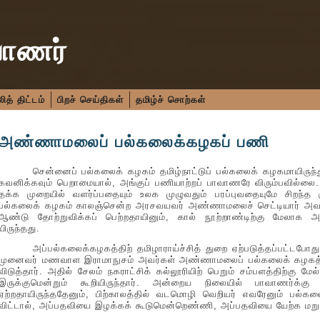
வாணர்
த் திட்டம்
பிறச் செய்திகள்
தமிழ்ச் சொற்கள்
அண்ணாமலைப் பல்கலைக்கழகப் பணி
சென்னைப் பல்கலைக் கழகம் தமிழ்நாட்டுப் பல்கலைக் கழகமாயிருந்தும்
கவனிக்கவும் பெறாமையால், அங்குப் பணியாற்றப் பாவாணரே விரும்பவில்லை. 
தக்க முறையில் வளர்ப்பதையும் உலக முழுவதும் பரப்புவதையுமே சிற
பல்கலைக் கழகம் காலஞ்சென்ற அரசவயவர் அண்ணாமலைச் செட்டியார் அவர்க
ஆண்டு தோற்றுவிக்கப் பெற்றதாயினும், கால் நூற்றாண்டிற்கு மேல
யிருந்தது.
அப்பல்கலைக்கழகத்திற் தமிழாராய்ச்சித் துறை ஏற்படுத்தப்பட்டபோது
முனைவர் மணவாள இராமாநுசம் அவர்கள் அண்ணாமலைப் பல்கலைக் கழகத்திற
விடுத்தார். அதில் சேலம் நகராட்சிக் கல்லூரியிற் பெறும் சம்பளத்திற்கு 
இருக்குமென்றும் கூறியிருந்தார். அன்றைய நிலையில் பாவாணர்க்கு
ஏற்றதாயிருந்ததேனும், பிற்காலத்தில் வடமொழி வெறியர் எவரேனும் பல்
விட்டால், அப்பதவியை இழக்கக் கூடுமென்றெண்ணி, அப்பதவியை யேற்க மறுத்