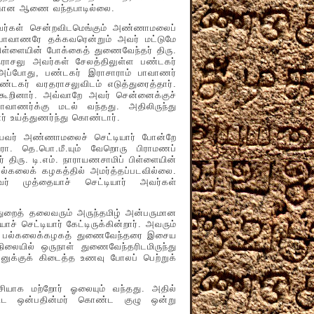
ற்கான ஆணை வந்தபாடில்லை.
்கள் சென்றவிடமெங்கும் அண்ணாமலைப்
ப் பாவாணரே தக்கவரென்றும் அவர் மட்டுமே
்பிள்ளையின் போக்கைத் துணைவேந்தர் திரு.
தராசலு அவர்கள் சேலத்திலுள்ள பண்டகர்
 அப்போது, பண்டகர் இராசாராம் பாவாணர்
்டகர் வரதராசலுவிடம் எடுத்துரைத்தார்.
ூறினார். அவ்வாறே அவர் சென்னைக்குச்
ாவாணர்க்கு மடல் வந்தது. அதிலிருந்து
 உய்த்துணர்ந்து கொண்டார்.
ர் அண்ணாமலைச் செட்டியார் போன்றே
 பேரா. தெ.பொ.மீ.யும் வேறொரு பிராமணப்
் திரு. டி.எம். நாராயணசாமிப் பிள்ளையின்
ல்கலைக் கழகத்தில் அமர்த்தப்படவில்லை.
் முத்தையாச் செட்டியார் அவர்கள்
ைத் தலைவரும் அருந்தமிழ் அன்பருமான
 செட்டியார் கேட்டிருக்கின்றார். அவரும்
பின், பல்கலைக்கழகத் துணைவேந்தரை இசைய
நிலையில் ஒருநாள் துணைவேந்தரிடமிருந்து
ுக்குக் கிடைத்த உணவு போலப் பெற்றுக்
 மற்றோர் ஓலையும் வந்தது. அதில்
ிட ஒன்பதின்மர் கொண்ட குழு ஒன்று