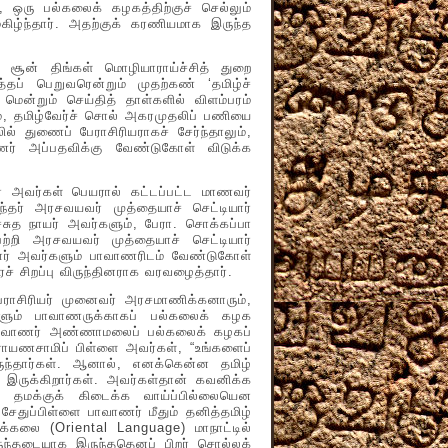
ு பல்கலைக் கழகத்திற்குச் செல்லும்
கிழ்ந்தார். அதற்குக் கரணியமாக இருந்த
திங்கள் மொழியாராய்ச்சித் துறை
த்தப் பெறுவரென்றும் முதற்கண் ‘தமிழ்ச்
மென்றும் செய்தித் தாள்களில் விளம்பரம்
ம், தமிழ்வேர்ச் சொல் அகரமுதலிப் பணியை
 துணைப் பேராசிரியராகச் சேர்ந்தாலும்,
ாணர் அப்பதவிக்கு வேண்டுகோள் விடுக்க
அவர்கள் பெயரால் கட்டப்பட்ட மாணவர்
ர் அரசவயவர் முத்தையாச் செட்டியார்
்சுத நாயர் அவர்களும், பேரா. சொக்கப்பா
்றி அரசவயவர் முத்தையாச் செட்டியார்
ியார் அவர்களும் பாவாணரிடம் வேண்டுகோள்
ச் சிறப்பு விருந்தினராக வரவழைத்தார்.
ிரியர் முனைவர் அரசமாணிக்கனாரும்,
்களும் பாவாணருக்காகப் பல்கலைக் கழக
, பாவாணர் அண்ணாமலைப் பல்கலைக் கழகப்
 நாராயணசாமிப் பிள்ளை அவர்கள், “உங்களைப்
ருந்தார்கள். ஆனால், எனக்கென்ன தமிழ்
ும் இருக்கிறார்கள். அவர்கள்தான் கவனிக்க
ி தமக்குக் கிடைக்க வாய்ப்பில்லையென
ேதுப்பிள்ளை பாவாணர் மீதும் தனித்தமிழ்
்கலை (Oriental Language) மாநாட்டில்
ருந்தடையாக இருந்ததெனப் பிறர் சொல்லக்