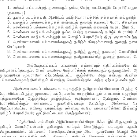
1. வங்கச் சட்டமன்றத் தலைவரும் ஓய்வு பெற்ற வடமொழிப் பேராசிரியருமான
(தலைவர்).
2. பூனாப் பட்டக்கல்வி ஆசிரியப் பயிற்சியாராய்ச்சித் தக்கணக் கல்லூர
3. மைசூர்ப் பல்கலைக்கழகக் கன்னடத் துறைத் தலைவர் பேரா. சீகண்ட
4. சென்னைப் பல்கலைக்கழகத் தமிழ்த் துறைத் தலைவர் பேரா. இரா.பி. 
5. சென்னை மாநிலக் கல்லூரி ஓய்வு பெற்ற தலைமைத் தமிழ்ப் பேராசிரியர்
6. சென்னை மாநிலக் கல்லூரி வடமொழிப் பேராசிரியர் திரு. ஞானசம்பந்த
7. அண்ணாமலைப் பல்கலைக்கழகத் தமிழ்க் கீழைக்கலைத் துறைத் தலைவ
செட்டியார்.
8. அண்ணாமலைப் பல்கலைக்கழகத் தமிழ்த் துறைத் தலைவர் பேராசிரியர் 
9. அண்ணாமலைப் பல்கலைக்கழகத் தமிழாராய்ச்சித் துறைத் தலைவர் பேர
அவ்வேற்பாட்டைப் பாவாணர் எள்ளளவும் எதிர்பார்க்கவே யில்
தமிழாராய்ந்தவரும், அவர் பணியை மேற்பார்க்கத் தக்கவரும் ஒருவருமிலர். ஆ
ஒருவராலோ மூவராலோ ஏற்படுத்தப்பட்ட சூழ்ச்சியே அது என்பது தி
பல்கலைக்கழகத்தினின்றும் விரைந்து வெளியேற்றவே அந்த ஏற்பாடு என்பதும் 
அண்ணாமலைப் பல்கலைக் கழகத்திற் தமிழாராய்ச்சியாளரா யிருந்த ப
பேராசிரியராயிருந்த முனைவர் சுப்பிரமணிய சாத்திரியாரும் பாவாணர் எழுதி
எத்துணையோ ஆழ்த்தியும் தாழ்த்தியும் கூறியுள்ளனர். ஆயினும், அவர்
பேராசிரியர்க்கும் எள்ளளவும் துணிவில்லாமற் போயிற்று. அன்றைய ந
அரும்பாடுபட்டு, தமிழை யாராய்ந்து உள்ளபடி கூறிய பாவாணர்க்கோ இல்வாழ்க
தமிழ்ப் பேராசிரியரே முட்டுகட்டையா யிருந்துள்ளனர்.
"ஆங்கிலக் கல்வியும் அறிவியலாராய்ச்சியும் மிக்க இவ்விருபதாம் ந
தமிழ்ப் பேராசிரியன்மார் தமிழைக் காட்டிக் கொடுத்தும் பட்டமும் பதவியு
பெறுவாராயின், பிராமணர் நிலத்தேவரென்றும் அவர் முன்னோர் மொழி தேவமொ
பண்டைய காலத்திற் தமிழ் நிலையும் தமிழன் நிலையும் தன்மானத் தமிழ்