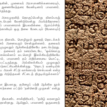
்தலின், முனைவர் அரசமாணிக்கனாரையும்,
று துணைவேந்தரை வேண்டினார் பாவாணர்.
ருந்தது.
முதலித் தொகுப்பென்று விளம்பரஞ்
 நடைபெறல் வேண்டுமென்று அமர்த்தோலைப்
ுபடப் பாவாணரால் இயலவில்லை. ஆராய்ச்சித்
ற்காலியும் ஒரு நிலை மேடையும் (மேசையும்)
திராவிட மொழிநூல் துறைத் தொடக்கக்
்பினர் அனைவரும் சென்றுள்ளனர். தலைவர்
 முழுவதும் ஆங்கிலத்திலேயே நடைபெற்றது.
ார். தலைவர் தம் உரையிடையே, “ஒவ்வொரு
கரிகமெல்லாம் வடமொழி இலக்கியத்திலேயே
தால், பாவாணர் தம் அறிக்கையை யொட்டி,
ட்டிருந்தது. அவ்விலக்கியம் முழுவதும்
காட்சியளிக்கின்றது. “தொடர் வண்டியில்
யே அவன் சீட்டு வாங்காமற் செல்பவன் என்ற
து அடுத்தவன் சீட்டைத் திருடியிருக்கலாம்”
இயலாது. தமிழைப் பற்றி ஆங்கில நூல்
 சொற்களை மட்டும் ‘நன்னெறி முருகன்’ என்று
கண்ட சாஸ்திரியார், “தமிழ் வரலாறும்
த் தோன்றாது. ஆயினும், பாவாணர் ஒருவரைத்