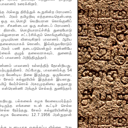
ு பாவாணர் உரைக்கிறார்.
 அல்லது திரித்துக் கூறுகின்ற பிராமணப்
ாமணர். அவர் தமிழறிவு எத்தகையதென்பதை
தரே ஒரு வடமொழி வெறியரான கொங்குனிப்
ேரா. சீகண்டையா ஒரு கன்னடப் பிராமணர்.
 திராவிட மொழியாராய்ச்சித் துறையோடு
்லுனரான சட்டர்சிக்கும் கொங்குனியிலும்
முடியுமென வினவுகிறார் பாவாணர். ஆரிய
த் தலைமையாகக் கொண்ட இவ்விருவரோடும்
் அவர் பணி தடைபடுமென்றும் எண்ணியே
பார்வைக் குழுத் தலைவராகவும், துணைத்
ப் பாவாணர் அறிந்திருந்தார்.
் பாவாணர் உள்ளத்திற் தோன்றியது.
புறுத்தினர். அப்போது, பாவாணர்க்கு 54
பெற வேண்டிய நிலை இருந்தது. ஒருவேளை,
ல் சேலம் கல்லூரியில் இருத்தல் இயலாது.
தமிழ் வேர்ச்சொல் அகரமுதலியை ஒருவாறு
ி என்ரெண்ணி அங்குச் செல்லத் துணிந்தார்
யது. பல்கலைக் கழக வேலையமர்த்தம்
டிருந்த எங்களை உடன் கூட்டிச் செல்ல
்ல நேர்ந்தது. சேலம் கல்லூரியினின்று
லைக்கழக வேலையை 12.7.1956 அன்றுதான்
ு உடனடியாக ஒதுக்கப்படவில்லை. அது