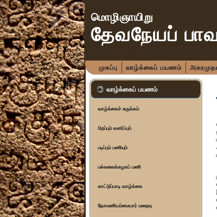
மொழிஞாயிறு
தேவநேயப் பா
முகப்பு
வாழ்க்கைப் பயணம்
அகரமுதலி
வாழ்க்கைப் பயணம்
வாழ்க்கைச் சுருக்கம்
பிறப்பும் வளர்ப்பும்
படிப்பும் பணியும்
பல்கலைக்கழகப் பணி
காட்டுப்பாடி வாழ்க்கை
நேசமணியம்மையார் மறைவு