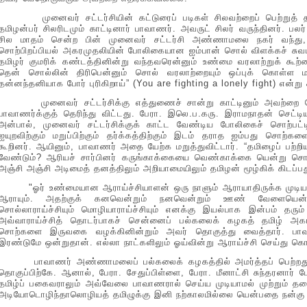
முனைவர் சட்டர்சியின் கட்டுரைப் படிகள் சிலவற்றைப் பெற்றுத் தமிழ்ப
தமிழன்பர் சிலரிடமும் காட்டினார் பாவாணர். அவருட் சிலர் வருந்தினர். பலர்
சில மாதம் சென்ற பின் முனைவர் சட்டர்சி அண்ணாமலை நகர் வந்து, 
சொற்பிறப்பியல் அகரமுதலியின் போலிகையான ஐம்பான் சொல் விளக்கச் சுவடி
தமிழர் குமரிக் கண்டத்தினின்று வந்தவரென்னும் உண்மை வரலாற்றுக் கூற்ற
தென் சொல்லின் திரிபென்னும் சொல் வரலாற்றையும் ஒப்புக் கொள்ள ம
தன்னந்தனியாக போர் புரிகிறாய்” (You are fighting a lonely fight) என்று க
முனைவர் சட்டர்சிக்கு எத்துணைச் சான்று காட்டினும் அவற்றை யேற
பாவாணர்க்குத் தெரிந்து விட்டது. பேரா. இலெ.ப.கரு. இராமநாதன் செட்ட
அன்பால், முனைவர் சட்டர்சிக்குக் காட்ட வேண்டிய போலிகைச் சொற்பட்டியி
ஐயுறவிற்கும் மறுப்பிற்கும் தர்க்கத்திற்கும் இடம் தராத ஐம்பது சொற்க
கூறினர். ஆயினும், பாவாணர் அதை யேற்க மறுத்துவிட்டார். “தமிழைப் பற
வேண்டும்? ஆரியச் சார்பினர் கருங்காக்கையை வெண்காக்கை யென்று சொ
அஞ்சி அஞ்சி அடிமைத் தனத்திலும் அறியாமையிலும் தமிழன் மூழ்கிக் கிடப்ப
"ஓர் உண்மையான ஆராய்ச்சியாளன் ஒரு நாளும் ஆராயாதிருக்க முடியாத
ஆராயும். அதற்குக் கனவென்றும் நனவென்றும் ஊண் வேளையென்
சொல்லாராய்ச்சியும் மொழியாராய்ச்சியும் எனக்கு இயல்பாக இன்பம் தரும
அவ்வாராய்ச்சித் தொடர்பாகச் சென்னைப் பல்கலைக் கழகத் தமிழ் அ
சொற்களை இருவகை வழக்கினின்றும் அவர் தொகுத்து வைத்தார். பாவ
இரண்டுமே ஒன்றுதான். எல்லா நாட்களிலும் ஓய்வின்று ஆராய்ச்சி செய்து கொ
பாவாணர் அண்ணாமலைப் பல்கலைக் கழகத்தில் அமர்த்தப் பெற்றது செந
தொகுப்பிற்கே. ஆனால், பேரா. சேதுப்பிள்ளை, பேரா. மீனாட்சி சுந்தரனார் 
தமிழ்ப் பகைவராலும் அவ்வேலை பாவாணரால் செய்ய முடியாமல் முற்றும் த
அடியோடொழிந்தாலொழியத் தமிழுக்கு இனி நற்காலமில்லை யென்பதை நன்கு 