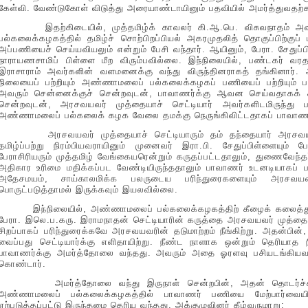
கேள்வி. வேண்டுகோள் விடுத்து அரையாண்டாயினும் பதவியில் அமர்த்துவத
இதற்கிடையில், முத்தமிழ்க் காவலர் கி.ஆ.பெ. விசுவநாதம் அவர
பல்கலைக்கழகத்தில் தமிழ்ச் சொற்பிறப்பியல் அகரமுதலித் தொகுப்பிற்கு
அப்பணியைச் செய்யவியலும் என்றும் பேசி வந்தார். ஆயினும், பேரா. சேதுப
நாராயணசாமிப் பிள்ளை மீற விரும்பவில்லை. இந்நிலையில், பண்டகர் வர
இராசாராம் அவர்களின் வளமனைக்கு வந்து விருந்தினராகத் தங்கினார்.
நிலையைப் பற்றியும் அண்ணாமலைப் பல்கலைக்கழகப் பணியைப் பற்றியும் பண
அவரும் சென்னைக்குச் சென்றவுடன், பாவாணர்க்கு ஆவன செய்வதாகக் க
சென்றவுடன், அரசவயவர் முத்தையாச் செட்டியார் அவர்களிடமிருந்து ப
அண்ணாமலைப் பல்கலைக் கழக வேலை தமக்கு நெருங்கிவிட்டதாகப் பாவாணர்
அரசவயவர் முத்தையாச் செட்டியாரும் தம் தந்தையார் அரசவயவ
தமிழ்ப்பற்று நிரம்பியவராயினும் முனைவர் இரா.பி. சேதுப்பிள்ளையும்
பேராசிரியரும் முத்தமிழ் வேங்கையரென்றும் கருதப்பட்டதாலும், துணைவேந்தர
அதிகார உரிமை மதிக்கப்பட வேண்டியிருந்ததாலும் பாவாணர் உடனடியாகப் ப
அதேசமயம், சாய்காலமிக்க பலருடைய பரிந்துரைகளையும் அரசவயவர
பொருட்படுத்தாமல் இருக்கவும் இயலவில்லை.
இந்நிலையில், அண்ணாமலைப் பல்கலைக்கழகத்திற் கீழைக் கலைத்துற
பேரா. இலெ.ப.கரு. இராமநாதன் செட்டியாரின் கருத்தை அரசவயவர் முத்தையாச்
சிறப்பாகப் பரிந்துரைக்கவே அரசவயவரின் தடுமாற்றம் நீங்கிற்று. அதன்
வைப்பது செட்டியார்க்கு எளிதாயிற்று. நீண்ட நாளாக ஒன்றும் தெரியாத 
பாவாணர்க்கு அமர்த்தோலை வந்தது. அவரும் அதை ஓரளவு பசியடங்கியவன
கொண்டார்.
அமர்த்தோலை வந்து இருநாள் சென்றபின், அதன் தொடர்ச்சியாக
அண்ணாமலைப் பல்கலைக்கழகத்தில் பாவாணர் பணியை மேற்பார்வைய
ஏற்படுத்தப்பட்டு இருந்தமை தெரிய வந்தது. அக்குழுவினர் கீழ்வருமாறு: