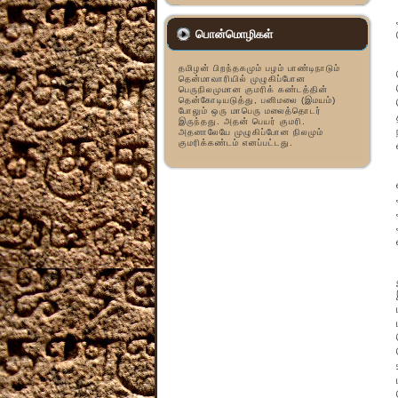
பொன்மொழிகள்
தமிழன் பிறந்தகமும் பழம் பாண்டிநாடும்
தென்மாவாரியில் முழுகிப்போன
பெருநிலமுமான குமரிக் கண்டத்தின்
தென்கோடியடுத்து, பனிமலை (இமயம்)
போலும் ஒரு மாபெரு மலைத்தொடர்
இருந்தது. அதன் பெயர் குமரி.
அதனாலேயே முழுகிப்போன நிலமும்
குமரிக்கண்டம் எனப்பட்டது.