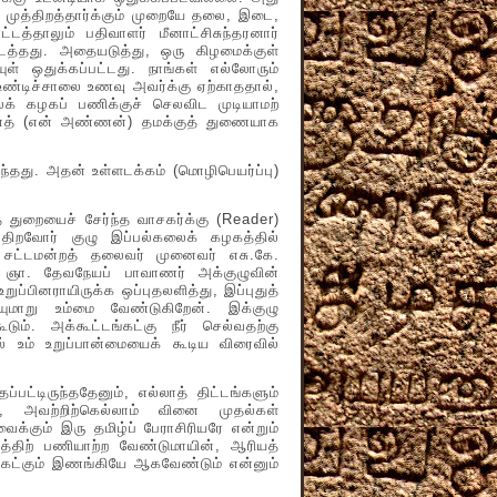
ிய முத்திறத்தார்க்கும் முறையே தலை, இடை,
்தாலும் பதிவாளர் மீனாட்சிசுந்தரனார்
டைத்தது. அதையடுத்து, ஒரு கிழமைக்குள்
ுள் ஒதுக்கப்பட்டது. நாங்கள் எல்லோரும்
உண்டிச்சாலை உணவு அவர்க்கு ஏற்காததால்,
க் கழகப் பணிக்குச் செலவிட முடியாமற்
னைத் (என் அண்ணன்) தமக்குத் துணையாக
து. அதன் உள்ளடக்கம் (மொழிபெயர்ப்பு)
துறையைச் சேர்ந்த வாசகர்க்கு (Reader)
 திறவோர் குழு இப்பல்கலைக் கழகத்தில்
 சட்டமன்றத் தலைவர் முனைவர் எசு.கே.
. ஞா. தேவநேயப் பாவாணர் அக்குழுவின்
உறுப்பினராயிருக்க ஒப்புதலளித்து, இப்புதுத்
ுமாறு உம்மை வேண்டுகிறேன். இக்குழு
். அக்கூட்டங்கட்கு நீர் செல்வதற்கு
ல் உம் உறுப்பான்மையைக் கூடிய விரைவில்
ருந்ததேனும், எல்லாத் திட்டங்களும்
், அவற்றிற்கெல்லாம் வினை முதல்கள்
ும் இரு தமிழ்ப் பேராசிரியரே என்றும்
திற் பணியாற்ற வேண்டுமாயின், ஆரியத்
டுகட்கும் இணங்கியே ஆகவேண்டும் என்னும்