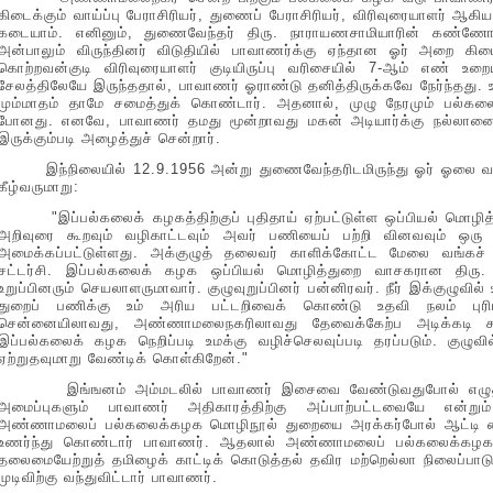
கிடைக்கும் வாய்ப்பு பேராசிரியர், துணைப் பேராசிரியர், விரிவுரையாளர் ஆக
கடையாம். எனினும், துணைவேந்தர் திரு. நாராயணசாமியாரின் கண்ணோட்டத
அன்பாலும் விருந்தினர் விடுதியில் பாவாணர்க்கு ஏந்தான ஓர் அறை கி
கொற்றவன்குடி விரிவுரையாளர் குடியிருப்பு வரிசையில் 7-ஆம் எண் உறைய
சேலத்திலேயே இருந்ததால், பாவாணர் ஓராண்டு தனித்திருக்கவே நேர்ந்தது. 
மும்மாதம் தாமே சமைத்துக் கொண்டார். அதனால், முழு நேரமும் பல்கலை
போனது. எனவே, பாவாணர் தமது மூன்றாவது மகன் அடியார்க்கு நல்லா
இருக்கும்படி அழைத்துச் சென்றார்.
இந்நிலையில் 12.9.1956 அன்று துணைவேந்தரிடமிருந்து ஓர் ஓலை வந்த
கீழ்வருமாறு:
"இப்பல்கலைக் கழகத்திற்குப் புதிதாய் ஏற்பட்டுள்ள ஒப்பியல் மொழித் 
அறிவுரை கூறவும் வழிகாட்டவும் அவர் பணியைப் பற்றி வினவவும் ஒரு
அமைக்கப்பட்டுள்ளது. அக்குழுத் தலைவர் காளிக்கோட்ட மேலை வங்கச்
சட்டர்சி. இப்பல்கலைக் கழக ஒப்பியல் மொழித்துறை வாசகரான திரு
உறுப்பினரும் செயலாளருமாவார். குழுவுறுப்பினர் பன்னிரவர். நீர் இக்குழுவில் 
துறைப் பணிக்கு உம் அரிய பட்டறிவைக் கொண்டு உதவி நலம் புரிய
சென்னையிலாவது, அண்ணாமலைநகரிலாவது தேவைக்கேற்ப அடிக்கடி கூடும
இப்பல்கலைக் கழக நெறிப்படி உமக்கு வழிச்செலவுப்படி தரப்படும். குழுவி
ஏற்றுதவுமாறு வேண்டிக் கொள்கிறேன்."
இங்ஙனம் அம்மடலில் பாவாணர் இசைவை வேண்டுவதுபோல் எழுதப்பட்டி
அமைப்புகளும் பாவாணர் அதிகாரத்திற்கு அப்பாற்பட்டவையே என்றும
அண்ணாமலைப் பல்கலைக்கழக மொழிநூல் துறையை அரக்கர்போல் ஆட்டி வைக்க
உணர்ந்து கொண்டார் பாவாணர். ஆதலால் அண்ணாமலைப் பல்கலைக்கழகத்
தலைமையேற்றுத் தமிழைக் காட்டிக் கொடுத்தல் தவிர மற்றெல்லா நிலைப்பா
முடிவிற்கு வந்துவிட்டார் பாவாணர்.