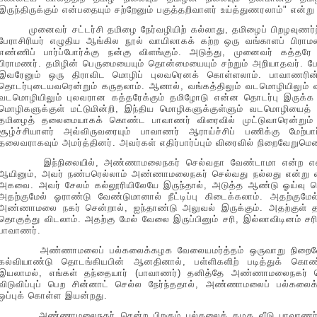
இருந்திருக்கும் என்பதையும் சற்றேனும் பகுத்தறிவாளர் உய்த்துணரலாம்" என்ற
முனைவர் சட்டர்சி தமிழை நேர்வழியிற் கல்லாது, தமிழைப் பிறழவுணர்ந்த
பேராசிரியர் எழுதிய ஆங்கில நூல் வாயிலாகக் கற்ற ஒரு வங்காளப் பிர
எண்ணிப் பார்ப்போர்க்கு நன்கு விளங்கும். அடுத்து, முனைவர் கத்
பிராமணர். தமிழின் பெருமையையும் தொன்மையையும் சற்றும் அறியாதவர். ப
இவரேனும் ஒரு திராவிட மொழிப் புலவரெனக் கொள்ளலாம். பாவாணரின்
தொடர்புடையவரென்றும் கருதலாம். ஆனால், வங்கத்திலும் வடமொழியிலும் வல
வடமொழியிலும் புலவரான கத்தரேக்கும் தமிழோடு என்ன தொடர்பு இருக்க 
மொழிகளுக்குள் மட்டுமின்றி, இந்திய மொழிகளுக்குள்ளும் வடமொழியை
தமிழைத் தலைமையாகக் கொண்ட பாவாணர் விரைவில் முட்டுவாரென்றும
சூழ்ச்சியாளர் அவ்விருவரையும் பாவாணர் ஆராய்ச்சிப் பணிக்கு மேற்
தலைவராகவும் அமர்த்தினர். அவர்கள் எதிர்பார்ப்பும் விரைவில் நிறைவேறுமென
இந்நிலையில், அண்ணாமலைநகர் செல்வதா வேண்டாமா என்ற எண்ணம
ஆயினும், அவர் நண்பரெல்லாம் அண்ணாமலைநகர் செல்வது நல்லது என்று வற்
அகவை. அவர் சேலம் கல்லூரியிலேயே இருந்தால், அடுத்த ஆண்டு ஓய்வு 
அதற்குமேல் ஓராண்டு வேண்டுமானால் நீட்டிப்பு கிடைக்கலாம். அதற்குமே
அண்ணாமலை நகர் சென்றால், ஐந்தாண்டு அலுவல் இருக்கும். அதற்குள் 
தொகுத்து விடலாம். அதற்கு மேல் வேலை இருப்பினும் சரி, இல்லாவிடினம் சர
பாவாணர்.
அண்ணாமலைப் பல்கலைக்கழக வேலையமர்த்தம் ஒருவாறு நிறைவேறி
கல்வியாண்டு தொடங்கியபின் ஆனதினால், பள்ளிகளிற் படித்துக் கொண்
இயலாமல், எங்கள் தந்தையார் (பாவாணர்) தனித்தே அண்ணாமலைநகர் செல
விடுவிப்புப் பெற சின்னாட் செல்ல நேர்ந்ததால், அண்ணாமலைப் பல்க
ஒப்புக் கொள்ள இயன்றது.
அண்ணாமலைநகர் சென்ற பிறகும் பல்கலைக் கழக வீடு பாவாணர்க்க